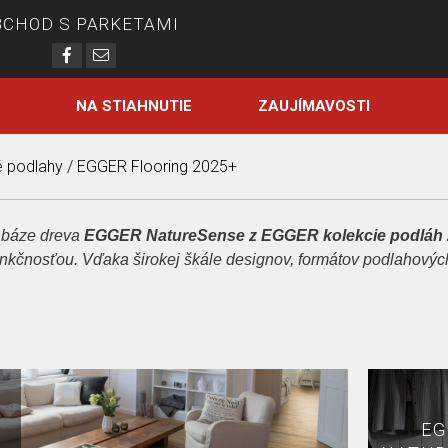
Jump to navigation
OBCHOD
S PARKETAMI
NA STIAHNUTIE
ZAUJÍMAVOSTI
 podlahy
/
EGGER Flooring 2025+
 tu
 báze dreva
EGGER NatureSense z
EGGER kolekcie podláh
unkčnosťou. Vďaka širokej škále designov, formátov podlahových
EG