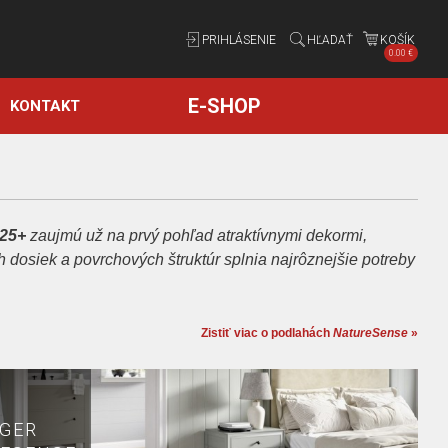
PRIHLÁSENIE
HĽADAŤ
KOŠÍK
0.00 €
✕
E-SHOP
KONTAKT
 25+
zaujmú už na prvý pohľad atraktívnymi dekormi,
 dosiek a povrchových štruktúr splnia najrôznejšie potreby
Zistiť viac o podlahách
NatureSense
»
GER