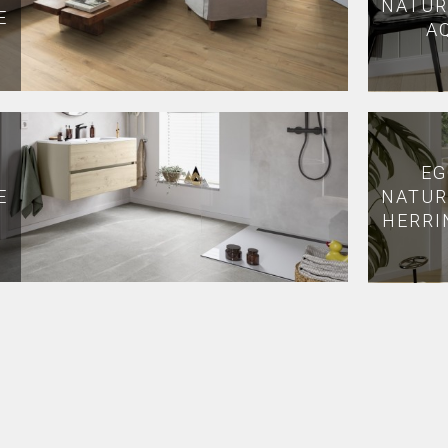
NATUR
E
A
EG
NATUR
E
HERRI