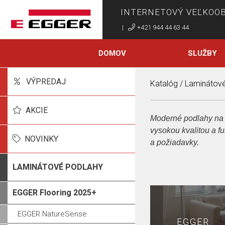
INTERNETOVÝ VEĽKO
|
+421 944 44 63 44
DOMOV
SLUŽBY
VÝPREDAJ
Katalóg
/
Laminátové
Nachádzate sa
AKCIE
Moderné podlahy na
vysokou kvalitou a f
NOVINKY
a požiadavky.
LAMINÁTOVÉ PODLAHY
EGGER Flooring 2025+
EGGER NatureSense
EGGER