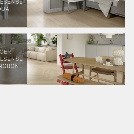
ESENSE
QUA
GER
ESENSE
NGBONE