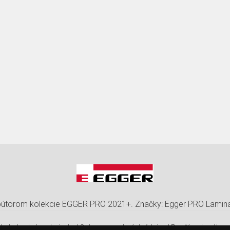
ribútorom kolekcie EGGER PRO 2021+. Značky: Egger PRO Lamina
é obchodné podmienky
|
Ochrana osobných údajov
|
Používanie súbor