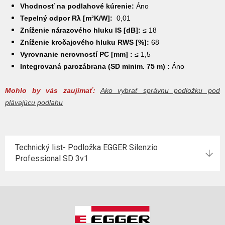
V
hodnosť na podlahové kúrenie:
Áno
Tepelný odpor Rλ [m²K/W]:
0,01
Z
níženie nárazového hluku IS [dB]:
≤
18
Zníženie kročajového hluku RWS [%]:
68
Vyrovnanie nerovností PC [mm] :
≤ 1,5
Integrovaná parozábrana (SD minim. 75 m) :
Áno
Mohlo by vás zaujímať:
Ako vybrať správnu podložku pod
plávajúcu podlahu
Technický list- Podložka EGGER Silenzio
Professional SD 3v1