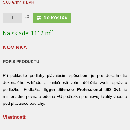
2
5.60 €/m
s DPH
2
m
2
Na sklade:
1112
m
NOVINKA
POPIS PRODUKTU
Pri pokládke podlahy plávajúcim spôsobom je pre dosiahnutie
dokonalého vzhľadu a funkčnosti veľmi dôležité zvoliť správnu
podložku. Podložka
Egger Silenzio Professional SD 3v1
je
mimoriadne pevná a odolná PU podložka prémiovej kvality vhodná
pod plávajúce podlahy.
Vlastnosti: