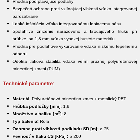
Vhodná pod plávajúce podlahy
Bezpečná ochrana proti vzlínajúcej vlhkosti vďaka integrovanej
parozábrane
Ľahká inštalácia vďaka integrovanému lepiacemu pásu
Spoľahlivé zníženie nárazového a kročajového hluku pri
hrúbke iba 1,8 mm vďaka vysokej hustote materiálu
Vhodná pre podlahové vykurovanie vďaka nízkemu tepelnému
odporu
Odolná tlaková stabilita vďaka veľmi pružnej polyuretánovej
minerálnej zmesi (PUM)
Technické parametre:
Materiál
: Polyuretánová minerálna zmes + metalický PET
Hrúbka podložky
[
mm
]
: 1,8
2
Množstvo v balíku
[
m
]
: 8
Typ balenia:
Rola
Ochrana proti vlhkosti podkladu SD
[
m
]
:
≥
75
P
evnosť v tlaku CS [kPa] :
≥ 200