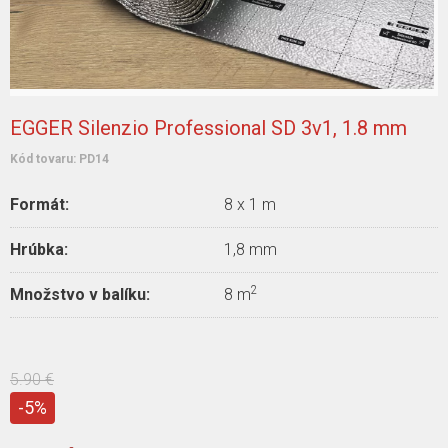
EGGER Silenzio Professional SD 3v1, 1.8 mm
Kód tovaru:
PD14
Formát:
8 x 1 m
Hrúbka:
1,8 mm
2
Množstvo v balíku:
8 m
5.90 €
-5%